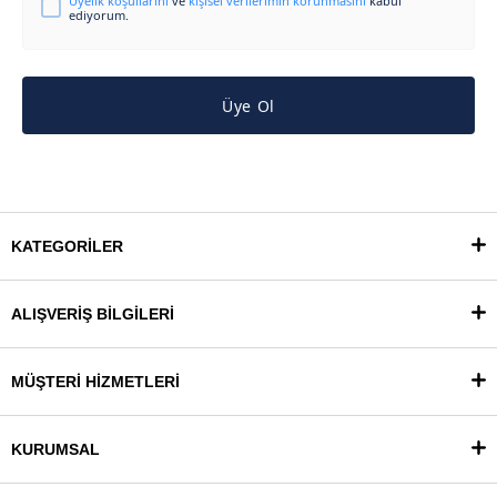
Üyelik koşullarını
ve
kişisel verilerimin korunmasını
kabul
ediyorum.
Üye Ol
KATEGORİLER
ALIŞVERİŞ BİLGİLERİ
MÜŞTERİ HİZMETLERİ
KURUMSAL