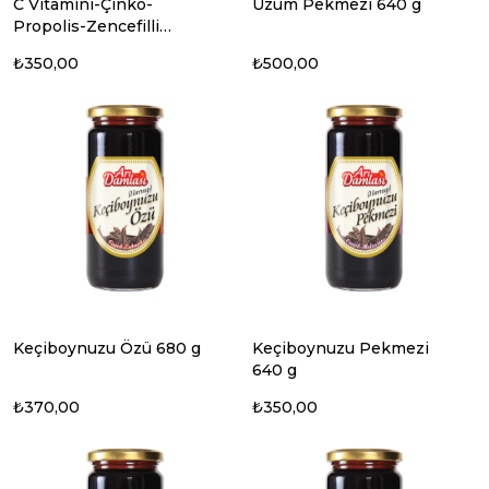
C Vitamini-Çinko-
Üzüm Pekmezi 640 g
Propolis-Zencefilli
Keçiboynuzu Pekmezi
₺350,00
₺500,00
Keçiboynuzu Özü 680 g
Keçiboynuzu Pekmezi
640 g
₺370,00
₺350,00