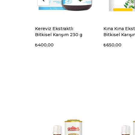
kt & Bal
Kereviz Ekstraktlı
Kına Kına Ekst
ütü
Bitkisel Karışım 230 g
Bitkisel Karış
₺400,00
₺650,00