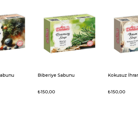
nu
Kokusuz İhram Sabunu
Çay Ağacı Ya
₺150,00
₺150,00