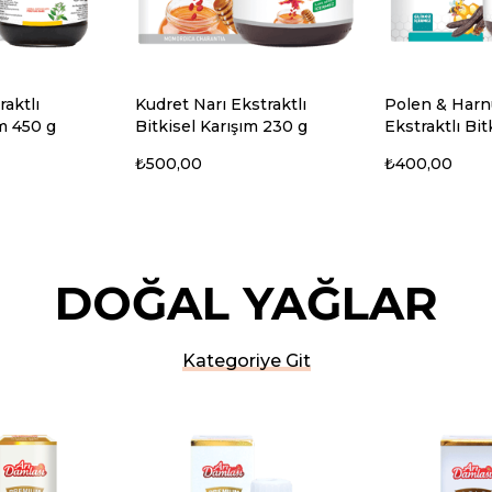
raktlı
Kudret Narı Ekstraktlı
Polen & Har
ım 450 g
Bitkisel Karışım 230 g
Ekstraktlı Bit
Karışım 230 g
₺500,00
₺400,00
DOĞAL YAĞLAR
Kategoriye Git