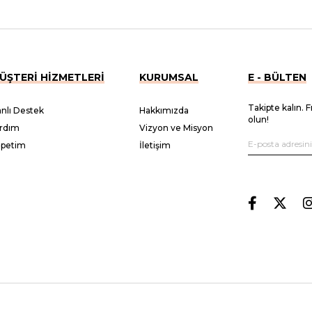
ÜŞTERİ HİZMETLERİ
KURUMSAL
E - BÜLTEN
Takipte kalın. F
nlı Destek
Hakkımızda
olun!
rdım
Vizyon ve Misyon
epetim
İletişim