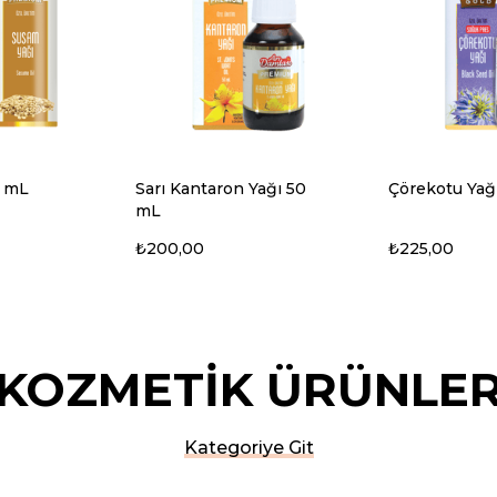
Yağı 50
Çörekotu Yağı 50 mL
Ceviz Yağı 5
₺225,00
₺225,00
KOZMETİK ÜRÜNLE
Kategoriye Git