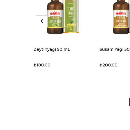
mL
Susam Yağı 50 mL
Sarı Kantaron 
mL
₺200,00
₺200,00