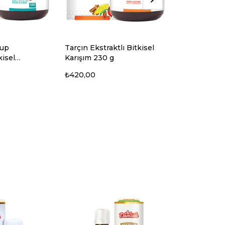
nup
Tarçın Ekstraktlı Bitkisel
Zencefil Ekst
kisel
Karışım 230 g
Bitkisel Kar
₺420,00
₺400,00