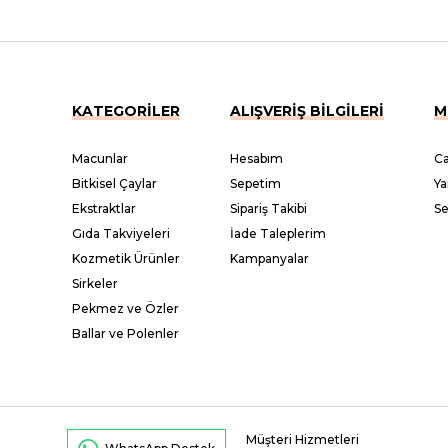
KATEGORİLER
ALIŞVERİŞ BİLGİLERİ
M
Macunlar
Hesabım
Ca
Bitkisel Çaylar
Sepetim
Ya
Ekstraktlar
Sipariş Takibi
S
Gıda Takviyeleri
İade Taleplerim
Kozmetik Ürünler
Kampanyalar
Sirkeler
Pekmez ve Özler
Ballar ve Polenler
Müşteri Hizmetleri