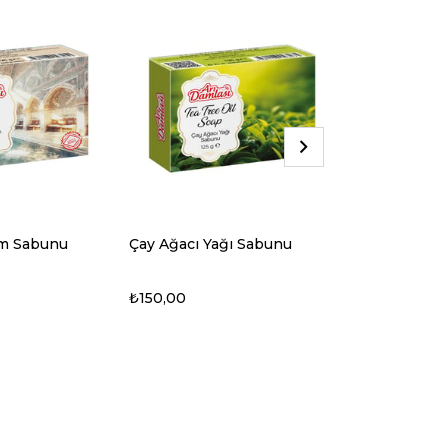
ğı Sabunu
Eşeksütü Sabunu
Keçisütü Sa
₺150,00
₺150,00